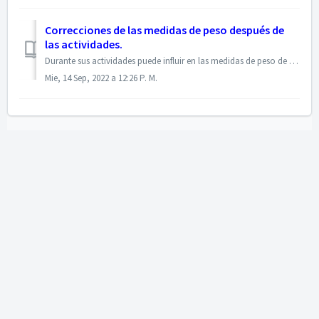
Correcciones de las medidas de peso después de
las actividades.
Durante sus actividades puede influir en las medidas de peso de la base BEEP. Las medidas de peso no se corrigen automáticamente, pero puede agregar una not...
Mie, 14 Sep, 2022 a 12:26 P. M.