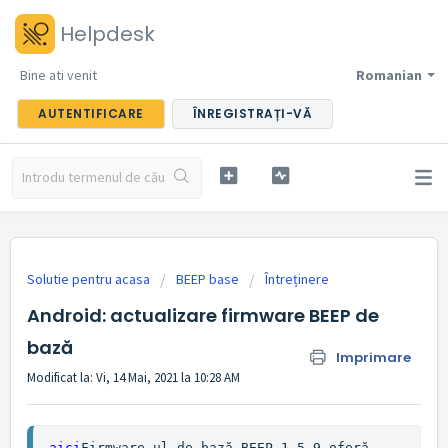
Helpdesk
Bine ati venit
Romanian
AUTENTIFICARE
ÎNREGISTRAȚI-VĂ
Solutie pentru acasa
BEEP base
Întreținere
Android: actualizare firmware BEEP de
bază
Imprimare
Modificat la: Vi, 14 Mai, 2021 la 10:28 AM
aici
Firmware-ul de bază BEEP 1.5.9 oferă 