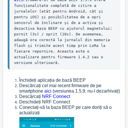
funcționalitate completă de citire a 
jurnalelor (atât pentru Android, cât și 
pentru iOS) și posibilitatea de a opri 
senzorul de înclinare și de a activa și 
dezactiva baza BEEP cu ajutorul magnetului: 
pornit (3s) / oprit (10s). De asemenea, 
adaugă ora corectă la jurnalul din memoria 
flash și trimite acest timp prin LoRa la 
fiecare repornire. Aceasta este o 
actualizare pentru firmware 1.4.2 sau o 
versiune ulterioară.
Închideți aplicația de bază BEEP
Descărcați cel mai recent firmware de pe
smartphone
aici
(versiunea 1.5.9, nu-l dezarhivați)
Descărcați
NRF Connect
Deschideți NRF Connect
Conectați-vă la baza BEEP pe care doriți să o
actualizați