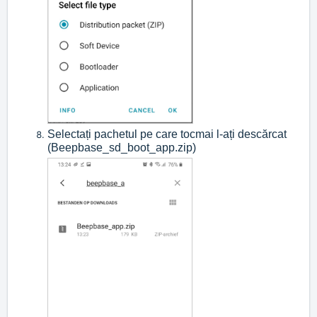
Selectați pachetul pe care tocmai l-ați descărcat
(Beepbase_sd_boot_app.zip)