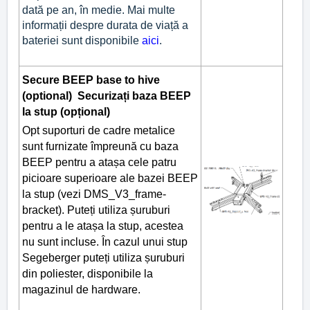
dată pe an, în medie. Mai multe
informații despre durata de viață a
bateriei sunt disponibile
aici
.
Secure BEEP base to hive
(optional) Securizați baza BEEP
la stup (opțional)
Opt suporturi de cadre metalice
sunt furnizate împreună cu baza
BEEP pentru a atașa cele patru
picioare superioare ale bazei BEEP
la stup (vezi DMS_V3_frame-
bracket). Puteți utiliza șuruburi
pentru a le atașa la stup, acestea
nu sunt incluse. În cazul unui stup
Segeberger puteți utiliza șuruburi
din poliester, disponibile la
magazinul de hardware.