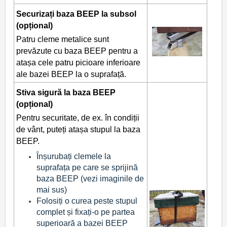
Securizați baza BEEP la subsol
(opțional)
Patru cleme metalice sunt
prevăzute cu baza BEEP pentru a
atașa cele patru picioare inferioare
ale bazei BEEP la o suprafață.
Stiva sigură la baza BEEP
(opțional)
Pentru securitate, de ex. în condiții
de vânt, puteți atașa stupul la baza
BEEP.
Înșurubați clemele la
suprafața pe care se sprijină
baza BEEP (vezi imaginile de
mai sus)
Folosiți o curea peste stupul
complet și fixați-o pe partea
superioară a bazei BEEP