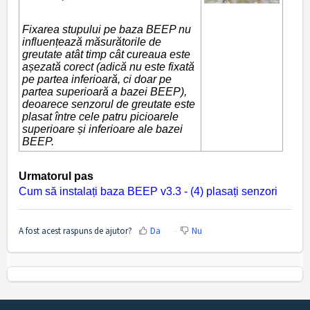
Fixarea stupului pe baza BEEP nu
influențează măsurătorile de
greutate atât timp cât cureaua este
așezată corect (adică nu este fixată
pe partea inferioară, ci doar pe
partea superioară a bazei BEEP),
deoarece senzorul de greutate este
plasat între cele patru picioarele
superioare și inferioare ale bazei
BEEP.
Urmatorul pas
Cum să instalați baza BEEP v3.3 - (4) plasați senzori
A fost acest raspuns de ajutor?
Da
Nu