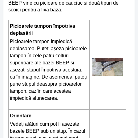
BEEP vine cu picioare de cauciuc și două tipuri de
scoici pentru a fixa baza.
Picioarele tampon împotriva
deplasării
Picioarele tampon împiedică
deplasarea. Puteți așeza picioarele
tampon în cele patru colțuri
superioare ale bazei BEEP și
așezați stupul împotriva acestuia,
ca în imagine. De asemenea, puteți
pune stupul deasupra picioarelor
tampon, caz în care acestea
împiedică alunecarea.
Orientare
Vedeți alături cum pot fi așezate
bazele BEEP sub un stup. În cazul