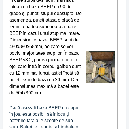
în care stupii dvs. sunt mai mari,
întoarceți baza BEEP cu 90 de
grade și puneți stupul deasupra. De
asemenea, puteți atașa o placă de
lemn la partea superioară a bazei
BEEP în cazul unui stup mai mare.
Dimensiunile bazei BEEP sunt de
480x390x68mm, pe care se vor
potrivi majoritatea stupilor. În baza
BEEP v3.2, partea picioarelor din
oțel care intră în corpul galben sunt
cu 12 mm mai lungi, astfel încât să
puteți extinde baza cu 24 mm. Deci,
dimensiunea maximă a bazei este
de 504x390mm.
Dacă așezați baza BEEP cu capul
în jos, este posibil să înlocuiți
bateriile fără a le scoate de sub
stup. Bateriile trebuie schimbate o