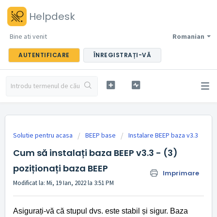
Helpdesk
Bine ati venit
Romanian
AUTENTIFICARE
ÎNREGISTRAȚI-VĂ
Solutie pentru acasa
BEEP base
Instalare BEEP baza v3.3
Cum să instalați baza BEEP v3.3 - (3)
poziționați baza BEEP
Imprimare
Modificat la: Mi, 19 Ian, 2022 la 3:51 PM
Asigurați-vă că stupul dvs. este stabil și sigur. Baza