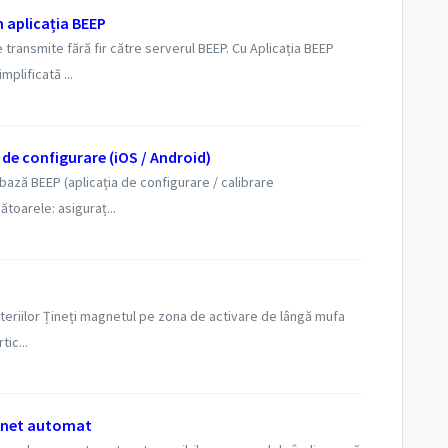
n aplicația BEEP
 transmite fără fir către serverul BEEP. Cu Aplicația BEEP
plificată ...
a de configurare (iOS / Android)
bază BEEP (aplicația de configurare / calibrare
ătoarele: asiguraț...
ateriilor Țineți magnetul pe zona de activare de lângă mufa
ic...
sunet automat