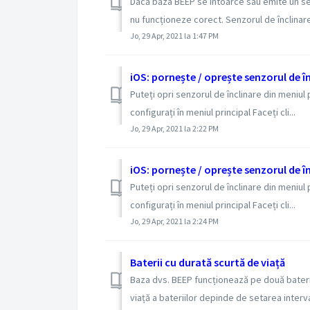
Dacă baza BEEP se întoarce sau emite un se
nu funcționeze corect. Senzorul de înclinare 
Jo, 29 Apr, 2021 la 1:47 PM
iOS: pornește / oprește senzorul de î
Puteți opri senzorul de înclinare din meniul 
configurați în meniul principal Faceți cli...
Jo, 29 Apr, 2021 la 2:22 PM
iOS: pornește / oprește senzorul de î
Puteți opri senzorul de înclinare din meniul 
configurați în meniul principal Faceți cli...
Jo, 29 Apr, 2021 la 2:24 PM
Baterii cu durată scurtă de viață
Baza dvs. BEEP funcționează pe două baterii
viață a bateriilor depinde de setarea intervalu