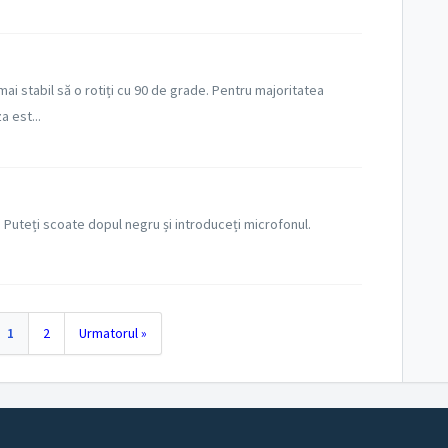
 mai stabil să o rotiți cu 90 de grade. Pentru majoritatea
a est...
. Puteți scoate dopul negru și introduceți microfonul.
1
2
Urmatorul »