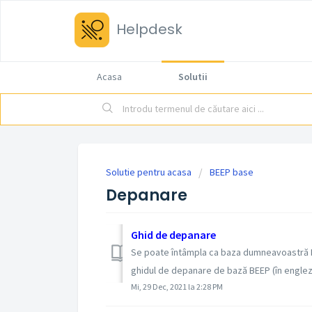
Helpdesk
Acasa
Solutii
Solutie pentru acasa
BEEP base
Depanare
Ghid de depanare
Se poate întâmpla ca baza dumneavoastră B
ghidul de depanare de bază BEEP (în engleză
Mi, 29 Dec, 2021 la 2:28 PM