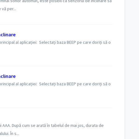
mnal sonor automat, este posibil ca senzorul de înclinare să
vă per...
nclinare
principal al aplicației: Selectați baza BEEP pe care doriți să o
nclinare
principal al aplicației: Selectați baza BEEP pe care doriți să o
 AAA. După cum se arată în tabelul de mai jos, durata de
lui. În s...