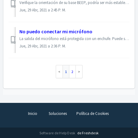
Verifique la orientación de su base BEEP, podría ser más estable girarla 90 grados. Para la mayoría de las colmenas, la mejor manera de colocar la base e...
Jue, 29 Abr, 2021 a 2:45 P. M.
No puedo conectar mi micrófono
La salida del micrófono está protegida con un enchufe. Puede sacar el enchufe negro e insertar el micrófono.
Jue, 29 Abr, 2021 a 2:36 P. M.
1
2
Inicio
Soluciones
Política de Cookies
Software de Help Desk
de Freshdesk