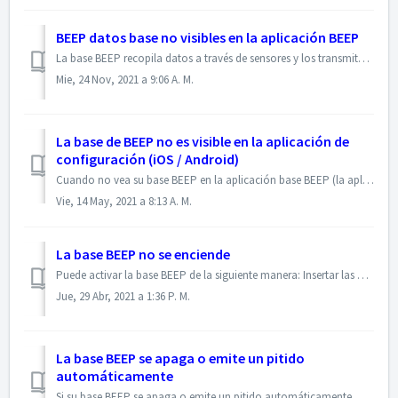
BEEP datos base no visibles en la aplicación BEEP
La base BEEP recopila datos a través de sensores y los transmite de forma inalámbrica al servidor BEEP. Con el Aplicación BEEP (web) puede acceder a estos d...
Mie, 24 Nov, 2021 a 9:06 A. M.
La base de BEEP no es visible en la aplicación de
configuración (iOS / Android)
Cuando no vea su base BEEP en la aplicación base BEEP (la aplicación de configuración / calibración para Android o iOS ), puede intentar lo siguiente: ase...
Vie, 14 May, 2021 a 8:13 A. M.
La base BEEP no se enciende
Puede activar la base BEEP de la siguiente manera: Insertar las pilas Sostenga el imán en el área de activación junto al enchufe del micrófono durante ...
Jue, 29 Abr, 2021 a 1:36 P. M.
La base BEEP se apaga o emite un pitido
automáticamente
Si su base BEEP se apaga o emite un pitido automáticamente, es posible que el sensor de inclinación no esté funcionando correctamente. El sensor de inclin...