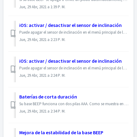
Jue, 29 Abr, 2021 a 1:39 P. M.
iOS: activar / desactivar el sensor de inclinación
Puede apagar el sensor de inclinación en el menú principal de la aplicación: Seleccione la base BEEP que desea configurar en el menú principal Haga clic...
Jue, 29 Abr, 2021 a 2:23 P. M.
iOS: activar / desactivar el sensor de inclinación
Puede apagar el sensor de inclinación en el menú principal de la aplicación: Seleccione la base BEEP que desea configurar en el menú principal Haga cl...
Jue, 29 Abr, 2021 a 2:24 P. M.
Baterías de corta duración
Su base BEEP funciona con dos pilas AAA. Como se muestra en la tabla siguiente, la vida útil de las baterías depende del ajuste del intervalo. En la configu...
Jue, 29 Abr, 2021 a 2:34 P. M.
Mejora de la estabilidad de la base BEEP