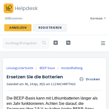
Helpdesk
Willkommen
German
ANMELDEN
REGISTRIEREN
Lösungsstartseite
BEEP base
Instandhaltung
Ersetzen Sie die Batterien
Drucken
Geändert am: Mi, 14 Apr, 2021 um 1:12 NACHMITTAGS
Die BEEP-Basis kann mit Lithiumbatterien länger als
ein Jahr funktionieren. Achten Sie darauf, die
Spannung über 2,5 V zu halten (siehe BEEP-App>