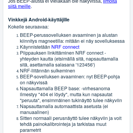
Jos BEEP-alusta ei vieläkään ole näkyvissä,
ilmoita
siitä meille
.
Vinkkejä Android-käyttäjille
Kokeile seuraavaa:
BEEP-perussovelluksen avaaminen ja alustan
kiinnitys magneetilla: mitään ei näy sovelluksessa
Käynnistetään
NRF connect
Piippauksen linkittäminen NRF connect -
yhteyden kautta (etsimällä sitä, napsauttamalla
sitä, asettamalla salasana '123456')
NRF-liitännän sulkeminen
BEEP-sovelluksen avaaminen: nyt BEEP-pohja
on näkyvissä
Napsauttamalla BEEP base: -virhesanoma
ilmestyy "404 ei löydy", mutta kun napsautat
"peruuta", ensimmäinen tukinäyttö tulee näkyviin
Napsauttamalla automaattista asetusta (ei
manuaalinen)
Sitten normaali perusnäyttö tulee näkyviin ja voit
tehdä painokalibrointeja ja tarkistaa muut
parametrit