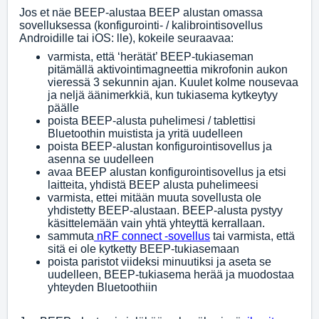
Jos et näe BEEP-alustaa BEEP alustan omassa
sovelluksessa (konfigurointi- / kalibrointisovellus
Androidille tai iOS: lle), kokeile seuraavaa:
varmista, että ‘herätät’ BEEP-tukiaseman
pitämällä aktivointimagneettia mikrofonin aukon
vieressä 3 sekunnin ajan. Kuulet kolme nousevaa
ja neljä äänimerkkiä, kun tukiasema kytkeytyy
päälle
poista BEEP-alusta puhelimesi / tablettisi
Bluetoothin muistista ja yritä uudelleen
poista BEEP-alustan konfigurointisovellus ja
asenna se uudelleen
avaa BEEP alustan konfigurointisovellus ja etsi
laitteita, yhdistä BEEP alusta puhelimeesi
varmista, ettei mitään muuta sovellusta ole
yhdistetty BEEP-alustaan. BEEP-alusta pystyy
käsittelemään vain yhtä yhteyttä kerrallaan.
sammuta
nRF connect -sovellus
tai varmista, että
sitä ei ole kytketty BEEP-tukiasemaan
poista paristot viideksi minuutiksi ja aseta se
uudelleen, BEEP-tukiasema herää ja muodostaa
yhteyden Bluetoothiin