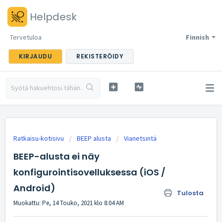
Helpdesk
Tervetuloa
Finnish
KIRJAUDU
REKISTERÖIDY
Ratkaisu-kotisivu
BEEP alusta
Vianetsintä
BEEP-alusta ei näy
konfigurointisovelluksessa (iOS /
Android)
Tulosta
Muokattu: Pe, 14 Touko, 2021 klo 8:04 AM