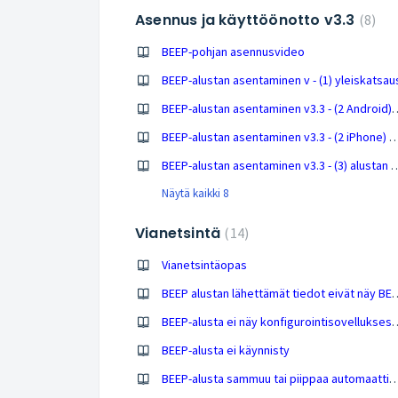
Asennus ja käyttöönotto v3.3
8
BEEP-pohjan asennusvideo
BEEP-alustan asentaminen v - (1) yleiskatsau
BEEP-alustan asentaminen v3.3 - (2 Android) painon kalibroint
BEEP-alustan asentaminen v3.3 - (2 iPhone) painon kalibrointi, lämpötila- ja mikrofoni
BEEP-alustan asentaminen v3.3 - (3) al
Näytä kaikki 8
Vianetsintä
14
Vianetsintäopas
BEEP alustan lähettämät tiedot 
BEEP-alusta ei näy konfigurointi
BEEP-alusta ei käynnisty
BEEP-alusta sammuu tai piippaa auto