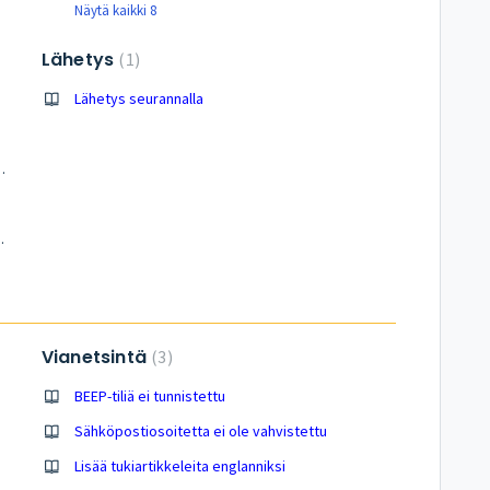
Näytä kaikki 8
Lähetys
1
Lähetys seurannalla
ivia BEEP-alustan kanssa?
teisöversioon (V3)
Vianetsintä
3
BEEP-tiliä ei tunnistettu
Sähköpostiosoitetta ei ole vahvistettu
Lisää tukiartikkeleita englanniksi