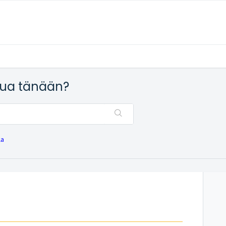
nua tänään?
la