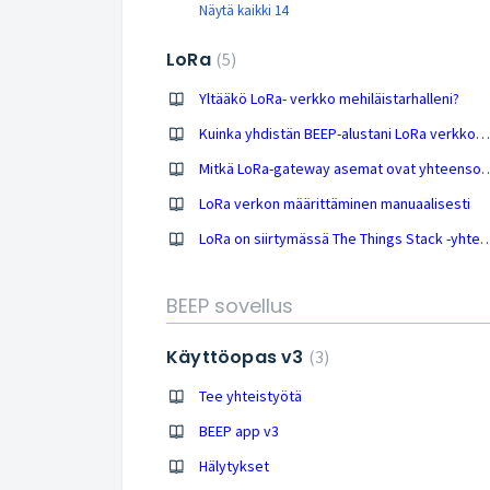
Näytä kaikki 14
LoRa
5
Yltääkö LoRa- verkko mehiläistarhalleni?
Kuinka yhdistän BEEP-alustani LoRa verkkoon?
Mitkä LoRa-gateway asemat ovat yhteensop
LoRa verkon määrittäminen manuaalisesti
LoRa on siirtymässä The Things Stack -yh
BEEP sovellus
Käyttöopas v3
3
Tee yhteistyötä
BEEP app v3
Hälytykset