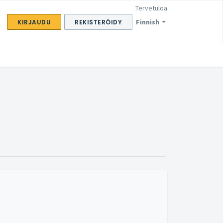
Tervetuloa
Finnish
KIRJAUDU
REKISTERÖIDY