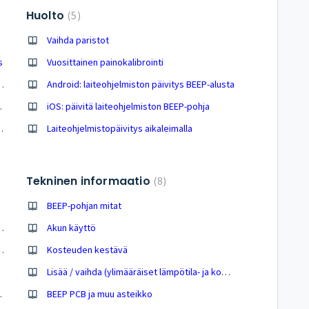
Huolto
5
Vaihda paristot
s
Vuosittainen painokalibrointi
i, lämpötila- ja mikrofoni-asetukset sekä LoRa-yhteys
Android: laiteohjelmiston päivitys BEEP-alusta
-asetukset sekä LoRa-yhteys
iOS: päivitä laiteohjelmiston BEEP-pohja
ustan asennus pesän alle
Laiteohjelmistopäivitys aikaleimalla
Tekninen informaatio
8
BEEP-pohjan mitat
eivät näy BEEP sovelluksessa
Akun käyttö
sovelluksessa (iOS / Android)
Kosteuden kestävä
Lisää / vaihda (ylimääräiset lämpötila- ja kosteusanturit)
maattisesti
BEEP PCB ja muu asteikko