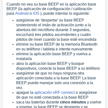
Cuando no vea su base BEEP en la aplicación base
BEEP (la aplicación de configuración / calibración
para
Android
o
iOS
), puede intentar lo siguiente:
asegúrese de 'despertar' su base BEEP
sosteniendo el imán de activación junto a la
abertura del micrófono durante 3 segundos,
escuchará tres pitidos ascendentes y cuatro
pitidos de nivel cuando la base esté encendida
elimine su base BEEP de la memoria Bluetooth
en su teléfono / tableta e intente nuevamente
elimine la aplicación base BEEP y vuelva a
instalarla
abra la aplicación base BEEP y busque
dispositivos, conecte la base BEEP a su teléfono
asegúrese de que no haya ninguna otra
aplicación conectada a la base BEEP.
La base
BEEP puede manejar solo una conexión a la
vez.
apague la
aplicación nRF connect
o asegúrese
de que no esté conectada a la base BEEP
saca las baterías durante
cinco minutos
y vuelve
a insertar, la base BEEP se despierta y se