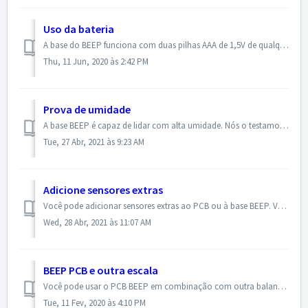
Uso da bateria
A base do BEEP funciona com duas pilhas AAA de 1,5V de qualquer tipo. Recomendamos o Energizer L92 Lithium AAA O conversor de energia interno converterá a t...
Thu, 11 Jun, 2020 às 2:42 PM
Prova de umidade
A base BEEP é capaz de lidar com alta umidade. Nós o testamos em diferentes condições de umidade e temperatura. A estrutura de aço inoxidável e o sensor de ...
Tue, 27 Abr, 2021 às 9:23 AM
Adicione sensores extras
Você pode adicionar sensores extras ao PCB ou à base BEEP. Você pode baixar o arquivo pdf com as conexões PCB conforme mostrado abaixo. O sistema suporta at...
Wed, 28 Abr, 2021 às 11:07 AM
BEEP PCB e outra escala
Você pode usar o PCB BEEP em combinação com outra balança. Se você deseja criar seu próprio sistema de medição, dê uma olhada nos colmeia e beelogger para o...
Tue, 11 Fev, 2020 às 4:10 PM