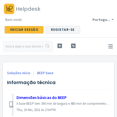
Helpdesk
Bem-vindo
Portugu...
INICIAR SESSÃO
REGISTAR-SE
Soluções início
BEEP base
Informação técnica
Dimensões básicas do BEEP
A base BEEP tem 390 mm de largura e 480 mm de comprimento. Qualquer colméia com largura máxima de 480 mm pode ser colocada diretamente em cima da base do BE...
Thu, 29 Abr, 2021 às 2:54 PM