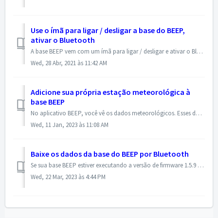
Use o ímã para ligar / desligar a base do BEEP,
ativar o Bluetooth
A base BEEP vem com um ímã para ligar / desligar e ativar o Bluetooth. Veja a imagem para a posição correta do ímã. Ligue - segure o ímã na base do BEEP...
Wed, 28 Abr, 2021 às 11:42 AM
Adicione sua própria estação meteorológica à
base BEEP
No aplicativo BEEP, você vê os dados meteorológicos. Esses dados são coletados de satélites e estão vinculados à localização do seu apiário. Também é possív...
Wed, 11 Jan, 2023 às 11:08 AM
Baixe os dados da base do BEEP por Bluetooth
Se sua base BEEP estiver executando a versão de firmware 1.5.9 ou superior, você pode ler os dados de medição registrados offline na memória interna usando ...
Wed, 22 Mar, 2023 às 4:44 PM