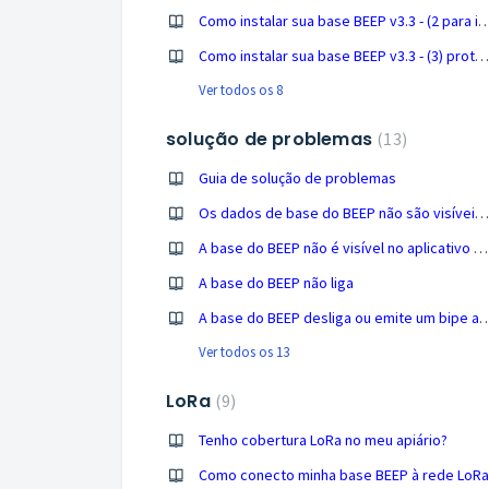
Como instalar sua base BEEP v3.3 - (2 para iPhone) calibração de peso, configurações de temperat
Como instalar sua base BEEP v3.3 - (3) proteja sua base BEEP
Ver todos os 8
solução de problemas
13
Guia de solução de problemas
Os dados de base do BEEP não são visíveis no aplicativo BEEP
A base do BEEP não é visível no aplicativo de configuração (iOS / Android)
A base do BEEP não liga
A base do BEEP desliga ou emite um bip
Ver todos os 13
LoRa
9
Tenho cobertura LoRa no meu apiário?
Como conecto minha base BEEP à rede LoRa