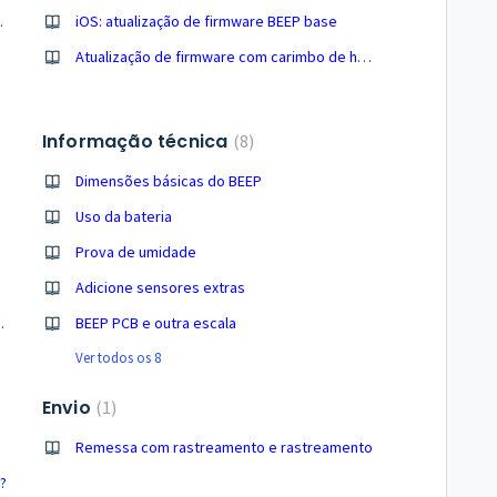
ura e microfone e conexão LoRa
iOS: atualização de firmware BEEP base
Atualização de firmware com carimbo de hora
Informação técnica
8
Dimensões básicas do BEEP
Uso da bateria
Prova de umidade
Adicione sensores extras
e automaticamente
BEEP PCB e outra escala
Ver todos os 8
Envio
1
Remessa com rastreamento e rastreamento
?