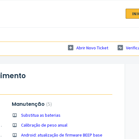
IN
Abrir Novo Ticket
Verific
cimento
Manutenção
5
Substitua as baterias
- (1) visão geral da base BEEP
Calibração de peso anual
nfigurações de temperatura e microfone e conexão LoRa
Android: atualização de firmware BEEP base