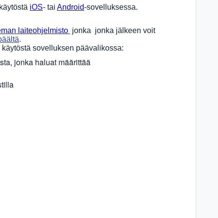
 käytöstä
iOS
- tai
Android
-sovelluksessa.
eman laiteohjelmisto
jonka jonka jälkeen voit
päältä
.
in käytöstä sovelluksen päävalikossa:
ta, jonka haluat määrittää
tilla