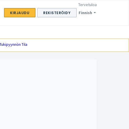
Tervetuloa
Finnish
KIRJAUDU
REKISTERÖIDY
 Tukipyynnön Tila