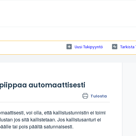
Uusi Tukipyyntö
Tarkista
piippaa automaattisesti
Tulosta
tisesti, voi olla, että kallistustunnistin ei toimi
tan jos sitä kallistetaan. Jos kallistusanturi ei
äälle tai pois päältä satunnaisesti.