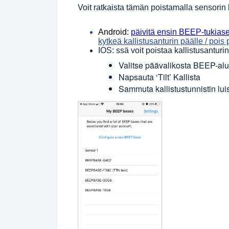
Voit ratkaista tämän poistamalla sensorin
Android:
päivitä ensin BEEP-tukias
kytkeä kallistusanturin päälle / pois 
IOS: ssä voit poistaa kallistusantur
Valitse päävalikosta BEEP-alus
Napsauta ‘Tilt’ Kallista
Sammuta kallistustunnistin luis