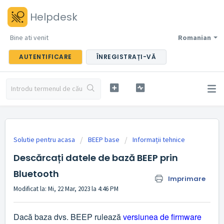
Helpdesk
Bine ati venit
Romanian
AUTENTIFICARE
ÎNREGISTRAȚI-VĂ
Solutie pentru acasa
BEEP base
Informații tehnice
Descărcați datele de bază BEEP prin
Bluetooth
Imprimare
Modificat la: Mi, 22 Mar, 2023 la 4:46 PM
Dacă baza dvs. BEEP rulează
versiunea de firmware