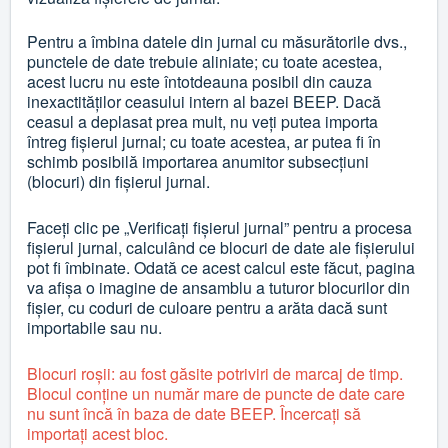
Pentru a îmbina datele din jurnal cu măsurătorile dvs.,
punctele de date trebuie aliniate; cu toate acestea,
acest lucru nu este întotdeauna posibil din cauza
inexactităților ceasului intern al bazei BEEP. Dacă
ceasul a deplasat prea mult, nu veți putea importa
întreg fișierul jurnal; cu toate acestea, ar putea fi în
schimb posibilă importarea anumitor subsecțiuni
(blocuri) din fișierul jurnal.
Faceți clic pe „Verificați fișierul jurnal” pentru a procesa
fișierul jurnal, calculând ce blocuri de date ale fișierului
pot fi îmbinate. Odată ce acest calcul este făcut, pagina
va afișa o imagine de ansamblu a tuturor blocurilor din
fișier, cu coduri de culoare pentru a arăta dacă sunt
importabile sau nu.
Blocuri roșii: au fost găsite potriviri de marcaj de timp.
Blocul conține un număr mare de puncte de date care
nu sunt încă în baza de date BEEP. Încercați să
importați acest bloc.