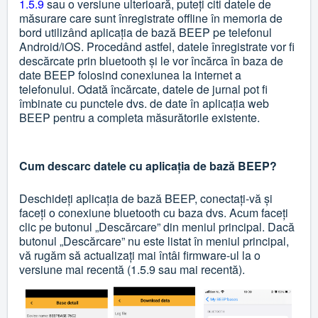
1.5.9
sau o versiune ulterioară, puteți citi datele de
măsurare care sunt înregistrate offline în memoria de
bord utilizând aplicația de bază BEEP pe telefonul
Android/iOS. Procedând astfel, datele înregistrate vor fi
descărcate prin bluetooth și le vor încărca în baza de
date BEEP folosind conexiunea la internet a
telefonului. Odată încărcate, datele de jurnal pot fi
îmbinate cu punctele dvs. de date în aplicația web
BEEP pentru a completa măsurătorile existente.
Cum descarc datele cu aplicația de bază BEEP?
Deschideți aplicația de bază BEEP, conectați-vă și
faceți o conexiune bluetooth cu baza dvs. Acum faceți
clic pe butonul „Descărcare” din meniul principal. Dacă
butonul „Descărcare” nu este listat în meniul principal,
vă rugăm să actualizați mai întâi firmware-ul la o
versiune mai recentă (1.5.9 sau mai recentă).