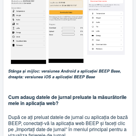
Stânga și mijloc: versiunea Android a aplicației BEEP Base,
dreapta: versiunea iOS a aplicației BEEP Base
Cum adaug datele de jurnal preluate la măsurătorile
mele în aplicația web?
După ce ați preluat datele de jurnal cu aplicația de bază
BEEP, conectați-vă la aplicația web BEEP și faceți clic
pe „Importați date de jurnal” în meniul principal pentru a
vizualiza fișierele de jurnal.