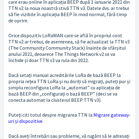
care erau online în aplicația BEEP după 1 ianuarie 2021 din
TTN v2 la noua noastră stivă TTN v3. Datele dvs. ar trebui
să fie vizibile în aplicația BEEP în mod normal, fără timp
de oprire.
Orice dispozitiv LoRaWAN care se află în propriul cont
TTN v2 ar trebui, de asemenea, să fie actualizat la TTN v3
(The Community Community Stack) înainte de sfârșitul
anului 2021, deoarece The Things Network v2 se va
închide și doar TTN v3 va rula din 2022.
Dacă setați manual acreditările LoRa de bază BEEP la
propria rețea TTN LoRa și nu doriți să migrați, puteți pur și
simplu reconfigura LoRa la „automat” cu aplicația de
bază BEEP din „configurați o bază BEEP” (deci se va
conecta automat la clusterul BEEP TTN v3).
Puteți citi totul despre migrarea TTN la
Migrare gateway-
uri și dispozitive
.
Dacă aveți întrebări sau probleme, vă rugăm să le adresați