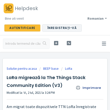
Helpdesk
Bine ati venit
Romanian
AUTENTIFICARE
ÎNREGISTRAȚI-VĂ
Solutie pentru acasa
BEEP base
LoRa
LoRa migrează la The Things Stack
Community Edition (V3)
Imprimare
Modificat la: Vi, 2 Iul, 2021 la 3:24 PM
Am migrat toate dispozitivele TTN LoRa înregistrate