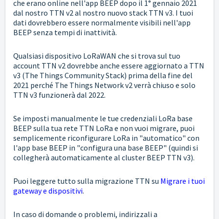
che erano online nell'app BEEP dopo il 1° gennaio 2021
dal nostro TTN v2 al nostro nuovo stack TTN v3. I tuoi
dati dovrebbero essere normalmente visibili nell'app
BEEP senza tempi di inattività.
Qualsiasi dispositivo LoRaWAN che si trova sul tuo
account TTN v2 dovrebbe anche essere aggiornato a TTN
v3 (The Things Community Stack) prima della fine del
2021 perché The Things Network v2 verrà chiuso e solo
TTN v3 funzionerà dal 2022.
Se imposti manualmente le tue credenziali LoRa base
BEEP sulla tua rete TTN LoRa e non vuoi migrare, puoi
semplicemente riconfigurare LoRa in "automatico" con
l'app base BEEP in "configura una base BEEP" (quindi si
collegherà automaticamente al cluster BEEP TTN v3).
Puoi leggere tutto sulla migrazione TTN su
Migrare i tuoi
gateway e dispositivi
.
In caso di domande o problemi, indirizzali a